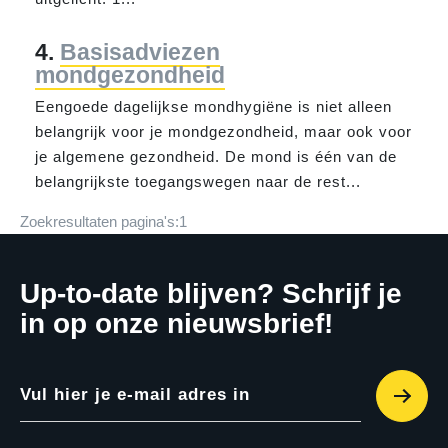
4.
Basisadviezen
mondgezondheid
Een
goed
e dagelijkse mondhygiëne is niet all
een
belangrijk
voor
je mondgezondheid, maar ook
voor
je algemene gezondheid. De mond is één
van
de
belangrijkste toegangswegen naar de rest...
Zoekresultaten pagina's:
1
Up-to-date blijven? Schrijf je
in op onze nieuwsbrief!
Vul hier je e-mail adres in