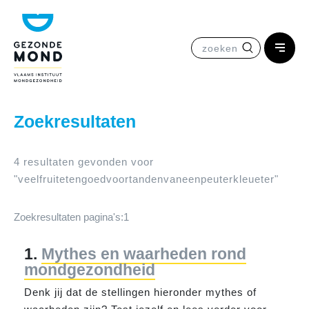
zoeken
Zoekresultaten
4 resultaten gevonden voor
"
veel
fruit
eten
goed
voor
tanden
van
een
peuter
kleueter
"
Zoekresultaten pagina's:
1
1.
Mythes en waarheden rond
mondgezondheid
Denk jij dat de stellingen hieronder mythes of