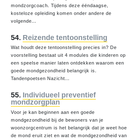
mond
zorgcoach. Tijdens deze ééndaagse,
kosteloze opleiding komen onder andere de
volgende...
54.
Reizende tentoonstelling
Wat houdt deze tentoonstelling precies in? De
voorstelling bestaat uit 4 modules die kinderen op
een speelse manier laten ontdekken waarom een
goede
mond
gezond
heid belangrijk is.
Tandenpoetsen Nazicht...
55.
Individueel preventief
mondzorgplan
Voor je kan beginnen aan een goede
mond
gezond
heid bij de bewoners van je
woonzorgcentrum is het belangrijk dat je weet hoe
de
mond
eruit ziet en wat de
mond
gezond
heid van