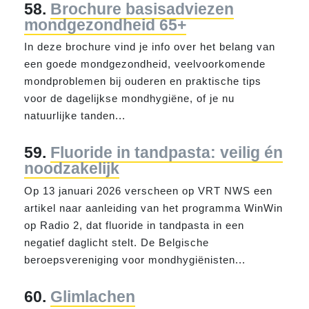
58.
Brochure basisadviezen
mondgezondheid 65+
In deze brochure vind je info over het belang van
een goede
mond
gezond
heid, veelvoorkomende
mond
problemen bij ouderen en praktische tips
voor de dagelijkse
mond
hygiëne, of je nu
natuurlijke tanden...
59.
Fluoride in tandpasta: veilig én
noodzakelijk
Op 13 januari 2026 verscheen op VRT NWS een
artikel naar aanleiding van het programma WinWin
op Radio 2, dat fluoride in tandpasta in een
negatief daglicht stelt. De Belgische
beroepsvereniging voor
mond
hygiënisten...
60.
Glimlachen