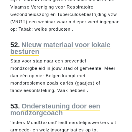
Vlaamse Vereniging voor Respiratoire
Gezond
heidszorg en Tuberculosebestrijding vzw
(VRGT) een webinar waarin dieper werd ingegaan
op: Tabak: welke producten...
52.
Nieuw materiaal voor lokale
besturen
Stap voor stap naar een preventief
mond
zorgbeleid in jouw stad of gemeente. Meer
dan één op vier Belgen kampt met
mond
problemen zoals cariës (gaatjes) of
tandvleesontsteking. Vaak hebben...
53.
Ondersteuning door een
mondzorgcoach
‘Ieders
Mond
Gezond
’ leidt eerstelijnswerkers uit
armoede- en welzijnsorganisaties op tot