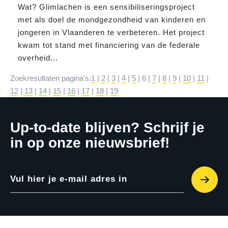
Wat? Glimlachen is een sensibiliseringsproject
met als doel de
mond
gezond
heid van kinderen en
jongeren in Vlaanderen te verbeteren. Het project
kwam tot stand met financiering van de federale
overheid...
Zoekresultaten pagina's:
1
|
2
|
3
|
4
|
5
|
6
|
7
|
8
|
9
|
10
|
11
|
12
|
13
|
14
|
15
|
16
|
17
|
18
|
19
Up-to-date blijven? Schrijf je
in op onze nieuwsbrief!
Vul hier je e-mail adres in