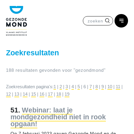
zoeken
Zoekresultaten
188 resultaten gevonden voor "
gezond
mond
"
Zoekresultaten pagina's:
1
|
2
|
3
|
4
|
5
|
6
|
7
|
8
|
9
|
10
|
11
|
12
|
13
|
14
|
15
|
16
|
17
|
18
|
19
51.
Webinar: laat je
mondgezondheid niet in rook
opgaan!
Op 7 februari 2023 gaven
Gezond
e
Mond
en de